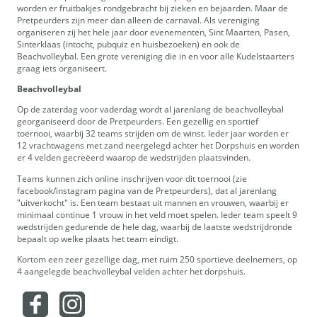
worden er fruitbakjes rondgebracht bij zieken en bejaarden. Maar de
Pretpeurders zijn meer dan alleen de carnaval. Als vereniging
organiseren zij het hele jaar door evenementen, Sint Maarten, Pasen,
Sinterklaas (intocht, pubquiz en huisbezoeken) en ook de
Beachvolleybal. Een grote vereniging die in en voor alle Kudelstaarters
graag iets organiseert.
Beachvolleybal
Op de zaterdag voor vaderdag wordt al jarenlang de beachvolleybal
georganiseerd door de Pretpeurders. Een gezellig en sportief
toernooi, waarbij 32 teams strijden om de winst. Ieder jaar worden er
12 vrachtwagens met zand neergelegd achter het Dorpshuis en worden
er 4 velden gecreëerd waarop de wedstrijden plaatsvinden.
Teams kunnen zich online inschrijven voor dit toernooi (zie
facebook/instagram pagina van de Pretpeurders), dat al jarenlang
"uitverkocht" is. Een team bestaat uit mannen en vrouwen, waarbij er
minimaal continue 1 vrouw in het veld moet spelen. Ieder team speelt 9
wedstrijden gedurende de hele dag, waarbij de laatste wedstrijdronde
bepaalt op welke plaats het team eindigt.
Kortom een zeer gezellige dag, met ruim 250 sportieve deelnemers, op
4 aangelegde beachvolleybal velden achter het dorpshuis.